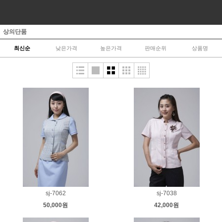
상의단품
최신순
낮은가격
높은가격
판매순위
상품명
sj-7062
sj-7038
50,000원
42,000원