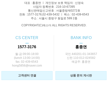
대표 : 홍종면 ㅣ 개인정보 보호 책임자 : 신영숙
사업자 등록번호 : 216-10-67395
통신판매업신고번호 : 서울중랑제0272호
전화 : 1577-3176,02-439-5432 ㅣ 팩스 : 02-439-6543
주소 : 서울시 중랑구 동일로 599 2층
COPYRIGHT(C)에스더 ALL RIGHTS RESERVED.
CS CENTER
BANK INFO
ㅡ
ㅡ
1577-3176
홍종면
월-금 09:00-18:00
국민 440201-01-343657
(lunch 13:00-14:00)
신한 110-012-024582
fax. 02-439-6543
예금주: 홍종면
hong5856@naver.com
고객센터 연결
상품 문의 게시판